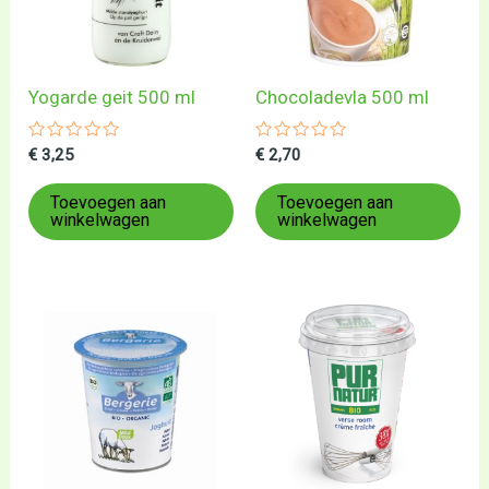
Yogarde geit 500 ml
Chocoladevla 500 ml
Gewaardeerd
Gewaardeerd
€
3,25
€
2,70
0
0
uit
uit
5
5
Toevoegen aan
Toevoegen aan
winkelwagen
winkelwagen