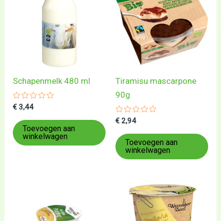
Schapenmelk 480 ml
Tiramisu mascarpone
90g
Gewaardeerd
€
3,44
0
uit
Gewaardeerd
€
2,94
5
0
Toevoegen aan
uit
winkelwagen
5
Toevoegen aan
winkelwagen