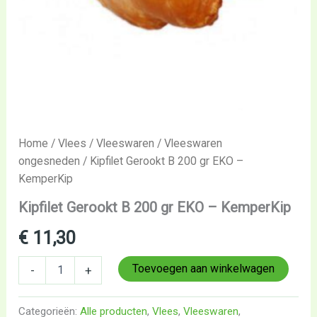
Home
/
Vlees
/
Vleeswaren
/
Vleeswaren
ongesneden
/ Kipfilet Gerookt B 200 gr EKO –
KemperKip
Kipfilet Gerookt B 200 gr EKO – KemperKip
€
11,30
Toevoegen aan winkelwagen
-
+
Categorieën:
Alle producten
,
Vlees
,
Vleeswaren
,