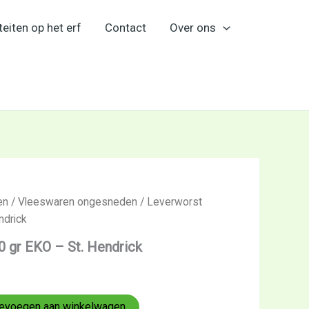
teiten op het erf
Contact
Over ons
en
/
Vleeswaren ongesneden
/ Leverworst
ndrick
 gr EKO – St. Hendrick
evoegen aan winkelwagen