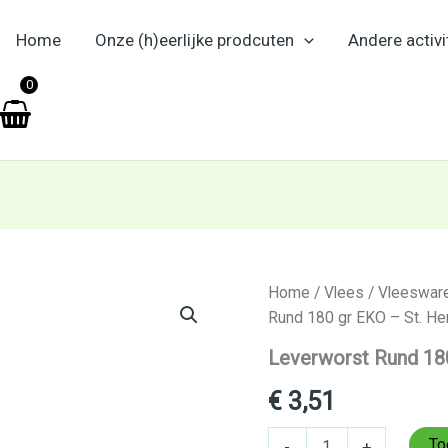
Home
Onze (h)eerlijke prodcuten
Andere activi
en
0
Leverworst
Home
/
Vlees
/
Vleeswar
Rund
Rund 180 gr EKO – St. He
180
gr
Leverworst Rund 180
EKO
–
€
3,51
St.
Hendrick
To
-
+