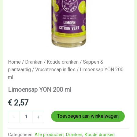
Home
/
Dranken
/
Koude dranken
/
Sappen &
plantaardig
/
Vruchtensap in fles
/ Limoensap YON 200
ml
Limoensap YON 200 ml
€
2,57
Toevoegen aan winkelwagen
-
+
Categorieën:
Alle producten
,
Dranken
,
Koude dranken
,