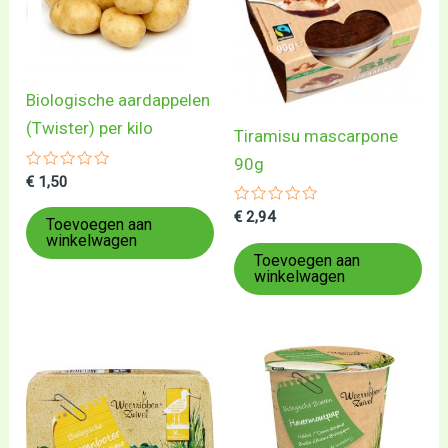
Biologische aardappelen
(Twister) per kilo
Tiramisu mascarpone
90g
Gewaardeerd
€
1,50
0
uit
Gewaardeerd
€
2,94
5
Toevoegen aan
0
winkelwagen
uit
5
Toevoegen aan
winkelwagen