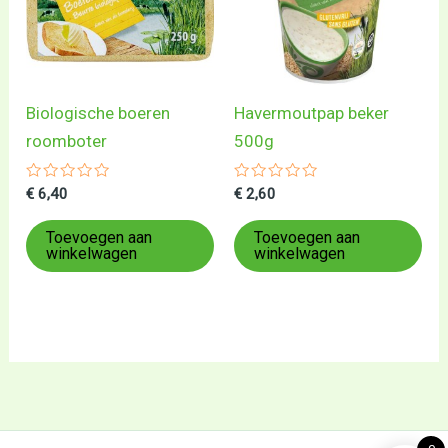
Biologische boeren
Havermoutpap beker
roomboter
500g
Gewaardeerd
Gewaardeerd
€
6,40
€
2,60
0
0
uit
uit
5
5
Toevoegen aan
Toevoegen aan
winkelwagen
winkelwagen