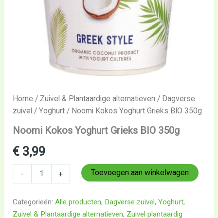
Home
/
Zuivel & Plantaardige alternatieven
/
Dagverse
zuivel
/
Yoghurt
/ Noomi Kokos Yoghurt Grieks BIO 350g
Noomi Kokos Yoghurt Grieks BIO 350g
€
3,99
Toevoegen aan winkelwagen
-
+
Categorieën:
Alle producten
,
Dagverse zuivel
,
Yoghurt
,
Zuivel & Plantaardige alternatieven
,
Zuivel plantaardig