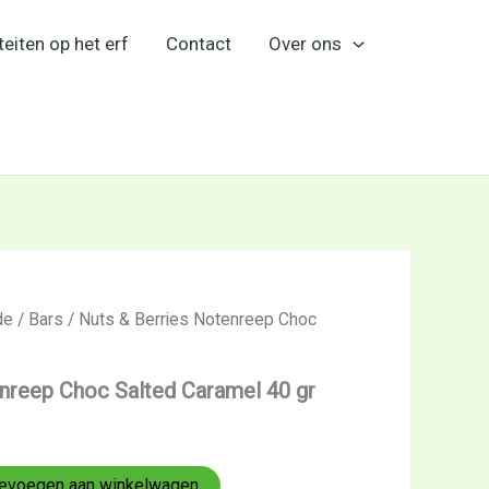
teiten op het erf
Contact
Over ons
de
/
Bars
/ Nuts & Berries Notenreep Choc
nreep Choc Salted Caramel 40 gr
evoegen aan winkelwagen