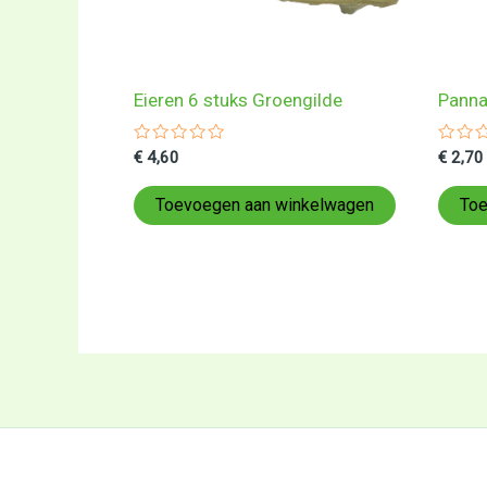
Eieren 6 stuks Groengilde
Panna
Gewaardeerd
Gewa
€
4,60
€
2,70
0
0
uit
uit
5
5
Toevoegen aan winkelwagen
Toe