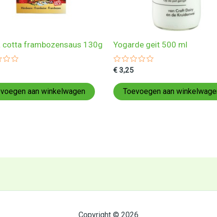
 cotta frambozensaus 130g
Yogarde geit 500 ml
ardeerd
Gewaardeerd
€
3,25
0
uit
5
voegen aan winkelwagen
Toevoegen aan winkelwage
Copyright © 2026