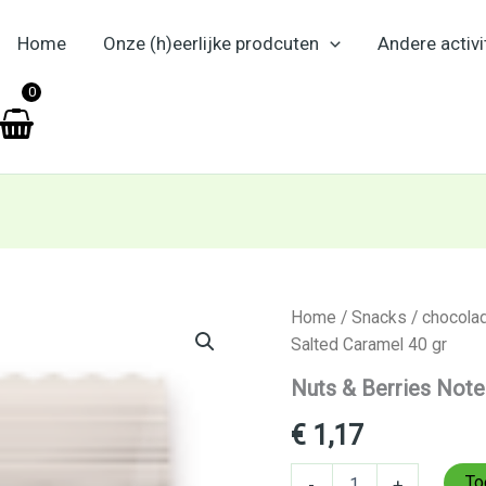
Home
Onze (h)eerlijke prodcuten
Andere activi
en
0
Nuts
Home
/
Snacks
/
chocola
&
Salted Caramel 40 gr
Berries
Notenreep
Nuts & Berries Note
Choc
Salted
€
1,17
Caramel
40
To
-
+