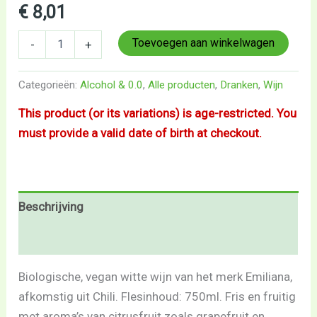
€
8,01
Toevoegen aan winkelwagen
-
+
Categorieën:
Alcohol & 0.0
,
Alle producten
,
Dranken
,
Wijn
This product (or its variations) is age-restricted. You
must provide a valid date of birth at checkout.
Beschrijving
Beoordelingen (0)
Biologische, vegan witte wijn van het merk Emiliana,
afkomstig uit Chili. Flesinhoud: 750ml. Fris en fruitig
met aroma’s van citrusfruit zoals grapefruit en