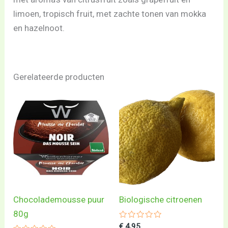
limoen, tropisch fruit, met zachte tonen van mokka
en hazelnoot.
Gerelateerde producten
Chocolademousse puur
Biologische citroenen
80g
Gewaardeerd
€
4,95