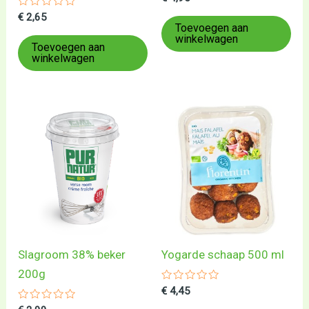
0
Gewaardeerd
uit
€
2,65
0
5
Toevoegen aan
uit
winkelwagen
5
Toevoegen aan
winkelwagen
Slagroom 38% beker
Yogarde schaap 500 ml
200g
Gewaardeerd
€
4,45
0
Gewaardeerd
uit