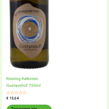
Riesling Kalkstein
Gustavshof 750ml
Gewaardeerd
€
13,64
0
uit
5
Toevoegen aan