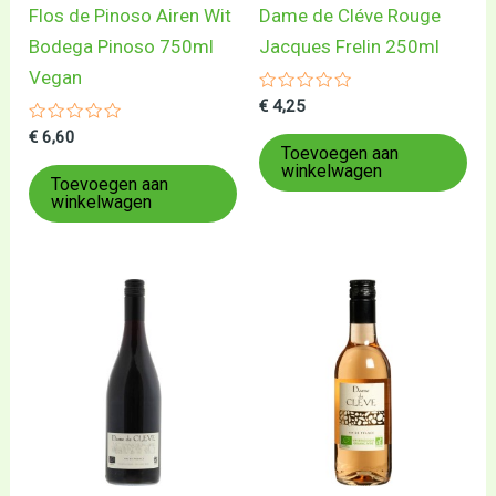
Flos de Pinoso Airen Wit
Dame de Cléve Rouge
Bodega Pinoso 750ml
Jacques Frelin 250ml
Vegan
Gewaardeerd
€
4,25
0
Gewaardeerd
uit
€
6,60
0
5
Toevoegen aan
uit
winkelwagen
5
Toevoegen aan
winkelwagen