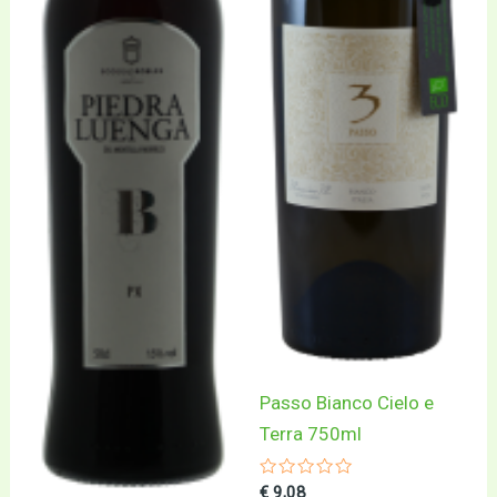
Passo Bianco Cielo e
Terra 750ml
Gewaardeerd
€
9,08