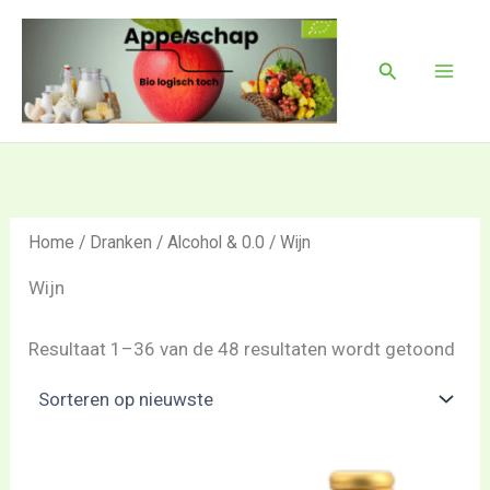
Ges
Ga
Mai
op
naar
nie
Men
Zoeken
de
inhoud
Home
/
Dranken
/
Alcohol & 0.0
/ Wijn
Wijn
Resultaat 1–36 van de 48 resultaten wordt getoond