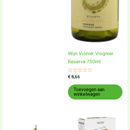
Wijn Vionier Viognier
Reserva 750ml
Gewaardeerd
€
8,66
0
uit
5
Toevoegen aan
winkelwagen