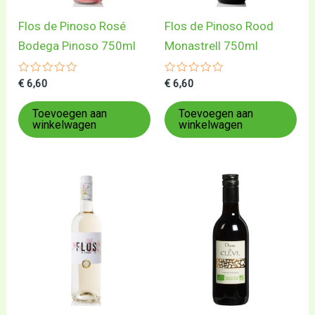
Flos de Pinoso Rosé
Flos de Pinoso Rood
Bodega Pinoso 750ml
Monastrell 750ml
Gewaardeerd
Gewaardeerd
€
6,60
€
6,60
0
0
uit
uit
5
5
Toevoegen aan
Toevoegen aan
winkelwagen
winkelwagen