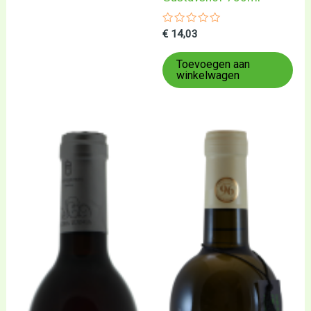
Gewaardeerd
€
14,03
0
uit
5
Toevoegen aan
winkelwagen