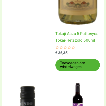
Tokaji Aszu 5 Puttonyos
Tokaj-Hetszolo 500ml
Gewaardeerd
€
36,35
0
uit
5
Toevoegen aan
winkelwagen