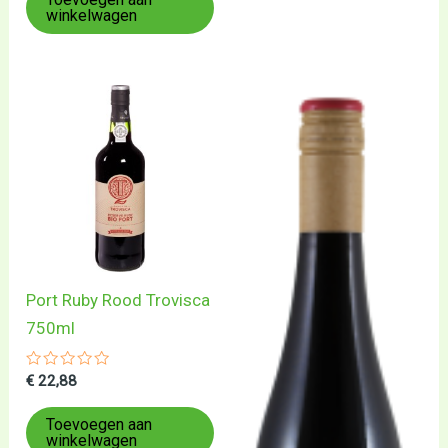
winkelwagen
Port Ruby Rood Trovisca
750ml
Gewaardeerd
€
22,88
0
uit
5
Toevoegen aan
winkelwagen