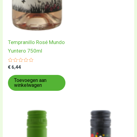
Tempranillo Rosé Mundo
Yuntero 750ml
Gewaardeerd
€
6,44
0
uit
5
Toevoegen aan
winkelwagen