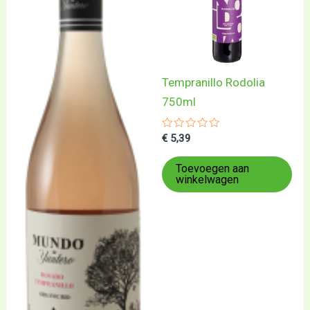
Tempranillo Rodolia
750ml
Gewaardeerd
€
5,39
0
uit
5
Toevoegen aan
winkelwagen