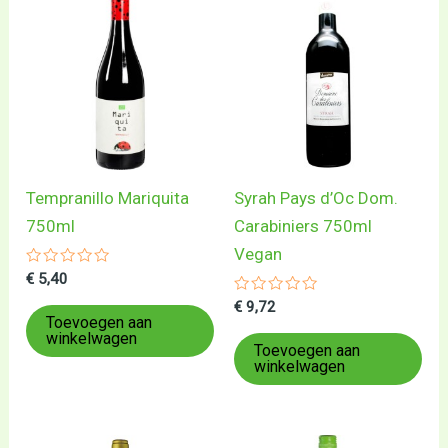
Tempranillo Mariquita
Syrah Pays d’Oc Dom.
750ml
Carabiniers 750ml
Vegan
Gewaardeerd
€
5,40
0
uit
Gewaardeerd
€
9,72
5
0
Toevoegen aan
uit
winkelwagen
5
Toevoegen aan
winkelwagen