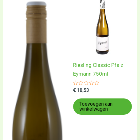
Riesling Classic Pfalz
Eymann 750ml
Gewaardeerd
€
10,53
0
uit
5
Toevoegen aan
winkelwagen