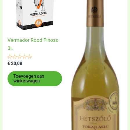
Vermador Rood Pinoso
3L
Gewaardeerd
€
20,08
0
uit
5
Toevoegen aan
winkelwagen