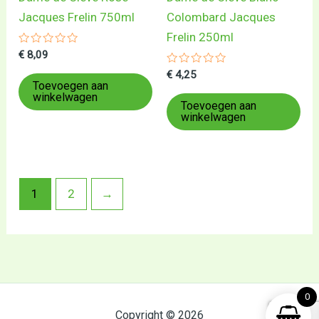
Jacques Frelin 750ml
Colombard Jacques
Frelin 250ml
Gewaardeerd
€
8,09
0
uit
Gewaardeerd
€
4,25
5
0
Toevoegen aan
uit
winkelwagen
5
Toevoegen aan
winkelwagen
1
2
→
0
Copyright © 2026