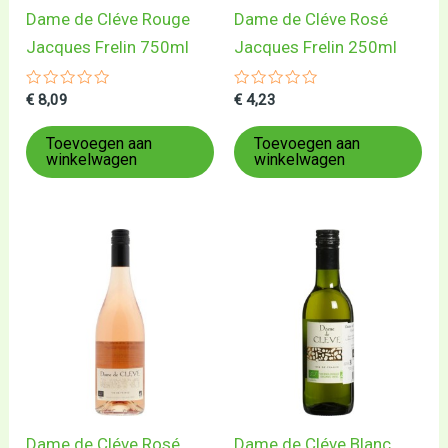
Dame de Cléve Rouge
Dame de Cléve Rosé
Jacques Frelin 750ml
Jacques Frelin 250ml
Gewaardeerd
Gewaardeerd
€
8,09
€
4,23
0
0
uit
uit
5
5
Toevoegen aan
Toevoegen aan
winkelwagen
winkelwagen
Dame de Cléve Rosé
Dame de Cléve Blanc