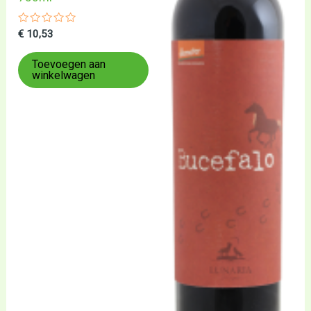
Gewaardeerd
€
10,53
0
uit
5
Toevoegen aan
winkelwagen