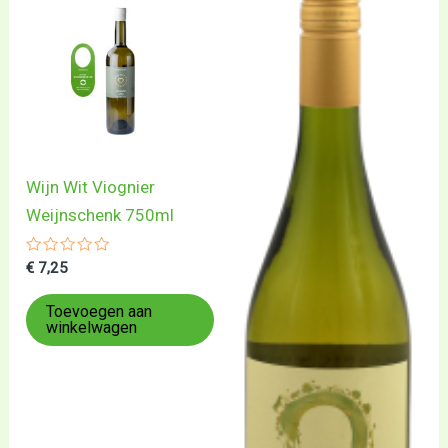
Wijn Wit Viognier
Weijnschenk 750ml
Gewaardeerd
€
7,25
0
uit
5
Toevoegen aan
winkelwagen