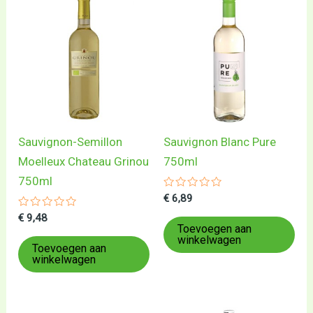
Sauvignon-Semillon
Sauvignon Blanc Pure
Moelleux Chateau Grinou
750ml
750ml
Gewaardeerd
€
6,89
0
Gewaardeerd
uit
€
9,48
0
5
Toevoegen aan
uit
winkelwagen
5
Toevoegen aan
winkelwagen