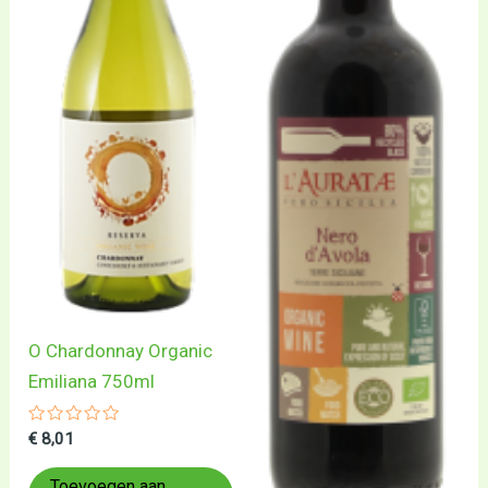
O Chardonnay Organic
Emiliana 750ml
Gewaardeerd
€
8,01
0
uit
5
Toevoegen aan