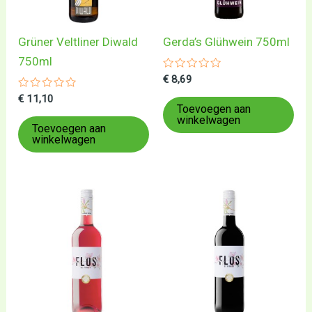
Grüner Veltliner Diwald
Gerda’s Glühwein 750ml
750ml
Gewaardeerd
€
8,69
0
Gewaardeerd
uit
€
11,10
0
5
Toevoegen aan
uit
winkelwagen
5
Toevoegen aan
winkelwagen