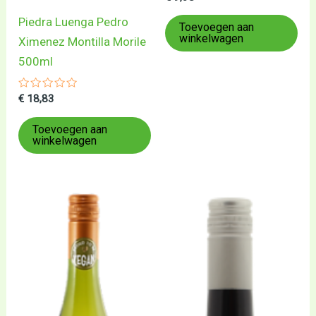
0
uit
Piedra Luenga Pedro
5
Toevoegen aan
winkelwagen
Ximenez Montilla Morile
500ml
Gewaardeerd
€
18,83
0
uit
5
Toevoegen aan
winkelwagen