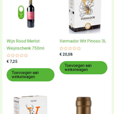
Wijn Rood Merlot
Vermador Wit Pinoso 3L
Weijnschenk 750ml
Gewaardeerd
€
20,08
0
Gewaardeerd
uit
€
7,25
0
5
Toevoegen aan
uit
winkelwagen
5
Toevoegen aan
winkelwagen