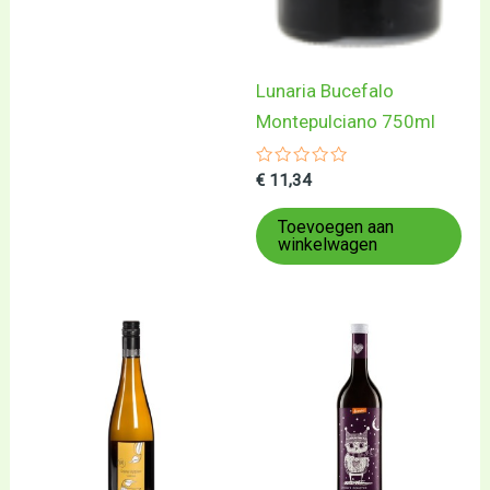
Lunaria Bucefalo
Montepulciano 750ml
Gewaardeerd
€
11,34
0
uit
5
Toevoegen aan
winkelwagen