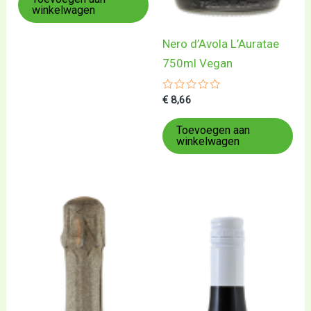
winkelwagen
Nero d’Avola L’Auratae
750ml Vegan
Gewaardeerd
€
8,66
0
uit
5
Toevoegen aan
winkelwagen