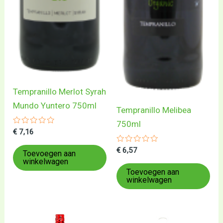
Tempranillo Merlot Syrah
Mundo Yuntero 750ml
Tempranillo Melibea
750ml
Gewaardeerd
€
7,16
0
uit
Gewaardeerd
€
6,57
5
Toevoegen aan
0
winkelwagen
uit
5
Toevoegen aan
winkelwagen