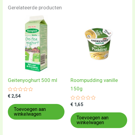
Gerelateerde producten
Geitenyoghurt 500 ml
Roompudding vanille
150g
Gewaardeerd
€
2,54
0
uit
Gewaardeerd
€
1,65
5
0
Toevoegen aan
uit
winkelwagen
5
Toevoegen aan
winkelwagen