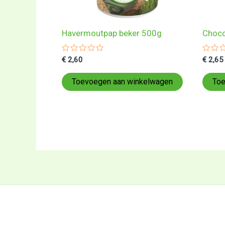
Havermoutpap beker 500g
Choco
Gewaardeerd
Gewa
€
2,60
€
2,65
0
0
uit
uit
5
5
Toevoegen aan winkelwagen
Toe