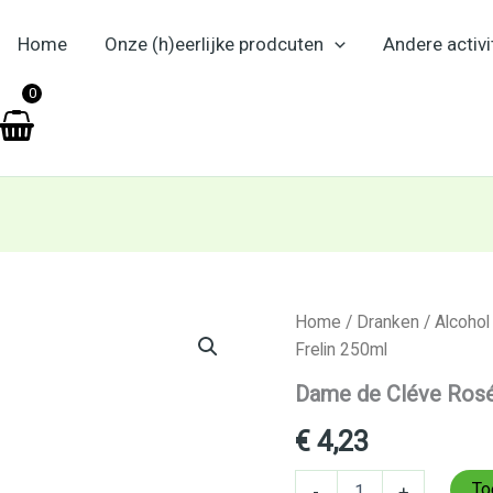
Home
Onze (h)eerlijke prodcuten
Andere activi
en
0
Dame
Home
/
Dranken
/
Alcohol
de
Frelin 250ml
Cléve
Rosé
Dame de Cléve Rosé
Jacques
Frelin
€
4,23
250ml
aantal
To
-
+