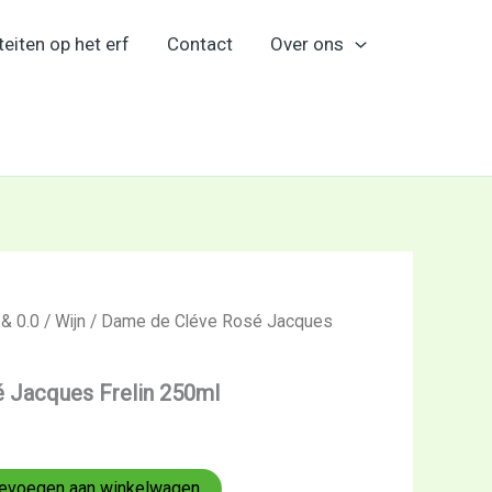
teiten op het erf
Contact
Over ons
 & 0.0
/
Wijn
/ Dame de Cléve Rosé Jacques
 Jacques Frelin 250ml
evoegen aan winkelwagen