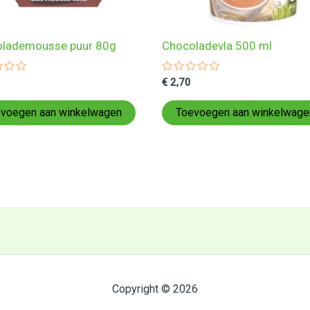
lademousse puur 80g
Chocoladevla 500 ml
ardeerd
Gewaardeerd
€
2,70
0
uit
5
voegen aan winkelwagen
Toevoegen aan winkelwage
Copyright © 2026