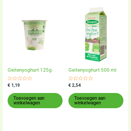
Geitenyoghurt 125g
Geitenyoghurt 500 ml
Gewaardeerd
Gewaardeerd
€
1,19
€
2,54
0
0
uit
uit
5
5
Toevoegen aan
Toevoegen aan
winkelwagen
winkelwagen