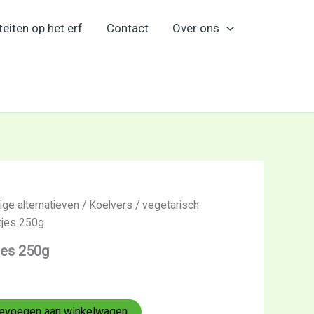
teiten op het erf
Contact
Over ons
ige alternatieven
/
Koelvers
/
vegetarisch
tjes 250g
jes 250g
evoegen aan winkelwagen