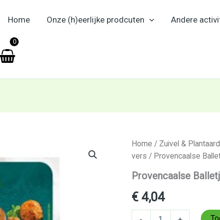
Home
Onze (h)eerlijke prodcuten
Andere activi
en
0
Provencaalse
Home
/
Zuivel & Plantaard
Balletjes
vers
/ Provencaalse Balle
250g
aantal
Provencaalse Ballet
€
4,04
To
-
+