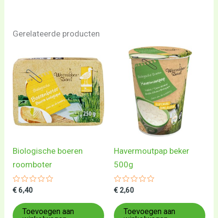
Gerelateerde producten
Biologische boeren
Havermoutpap beker
roomboter
500g
Gewaardeerd
Gewaardeerd
€
6,40
€
2,60
0
0
uit
uit
5
5
Toevoegen aan
Toevoegen aan