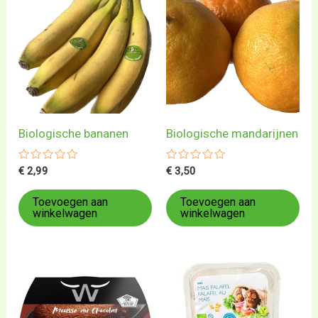
Biologische bananen
Biologische mandarijnen
Gewaardeerd
Gewaardeerd
€
2,99
€
3,50
0
0
uit
uit
5
5
Toevoegen aan
Toevoegen aan
winkelwagen
winkelwagen