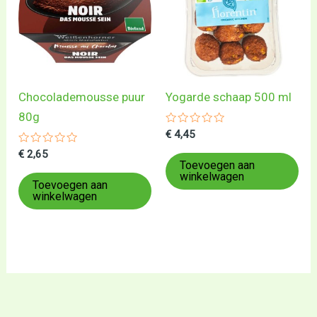
Chocolademousse puur
Yogarde schaap 500 ml
80g
Gewaardeerd
€
4,45
0
Gewaardeerd
uit
€
2,65
0
5
Toevoegen aan
uit
winkelwagen
5
Toevoegen aan
winkelwagen