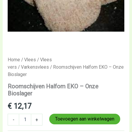
Home
/
Vlees
/
Vlees
vers
/
Varkensvlees
/ Roomschijven Halfom EKO – Onze
Bioslager
Roomschijven Halfom EKO – Onze
Bioslager
€
12,17
Toevoegen aan winkelwagen
-
+