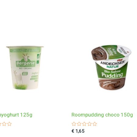
nyoghurt 125g
Roompudding choco 150g
ardeerd
Gewaardeerd
€
1,65
0