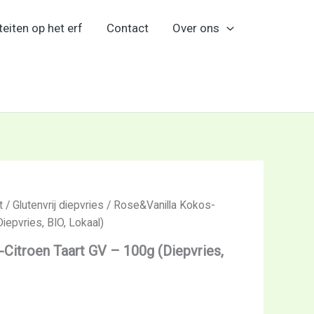
teiten op het erf
Contact
Over ons
t
/
Glutenvrij diepvries
/ Rose&Vanilla Kokos-
iepvries, BIO, Lokaal)
Citroen Taart GV – 100g (Diepvries,