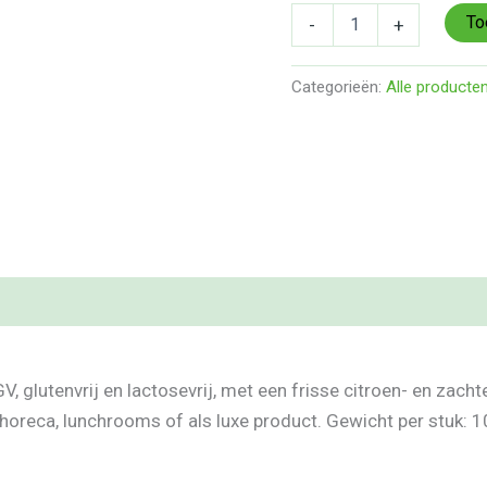
BIO,
To
-
+
Lokaal)
aantal
Categorieën:
Alle producte
V, glutenvrij en lactosevrij, met een frisse citroen- en za
 horeca, lunchrooms of als luxe product. Gewicht per stuk: 