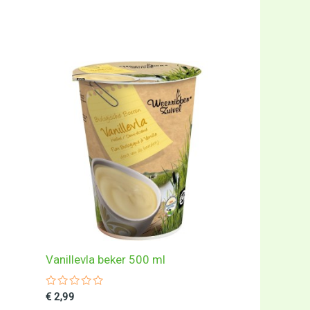
Vanillevla beker 500 ml
Gewaardeerd
€
2,99
0