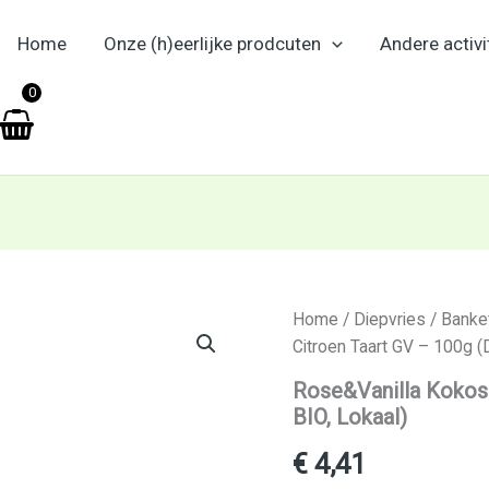
Home
Onze (h)eerlijke prodcuten
Andere activi
en
0
Rose&Vanilla
Home
/
Diepvries
/
Banke
Kokos-
Citroen Taart GV – 100g (D
Citroen
Taart
Rose&Vanilla Kokos-
GV
BIO, Lokaal)
–
100g
€
4,41
(Diepvries,