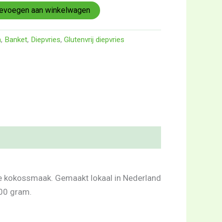
evoegen aan winkelwagen
n
,
Banket
,
Diepvries
,
Glutenvrij diepvries
chte kokossmaak. Gemaakt lokaal in Nederland
100 gram.