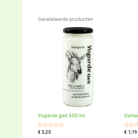
Gerelateerde producten
Yogarde geit 500 ml
Geite
Gewaardeerd
Gewa
€
3,25
€
1,19
0
0