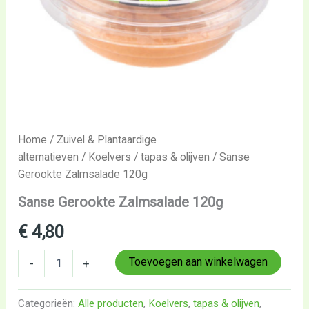
Home
/
Zuivel & Plantaardige
alternatieven
/
Koelvers
/
tapas & olijven
/ Sanse
Gerookte Zalmsalade 120g
Sanse Gerookte Zalmsalade 120g
€
4,80
Toevoegen aan winkelwagen
-
+
Categorieën:
Alle producten
,
Koelvers
,
tapas & olijven
,