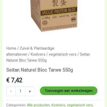
Home
/
Zuivel & Plantaardige
alternatieven
/
Koelvers
/
vegetarisch vers
/ Seitan
Naturel Bloc Tarwe 550g
Seitan Naturel Bloc Tarwe 550g
€
7,42
Toevoegen aan winkelwagen
-
+
Categorieën:
Alle producten
,
Koelvers
,
vegetarisch vers
,