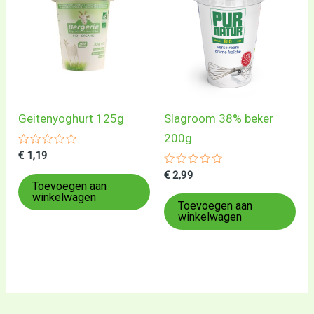
Geitenyoghurt 125g
Slagroom 38% beker
200g
Gewaardeerd
€
1,19
0
uit
Gewaardeerd
€
2,99
5
0
Toevoegen aan
uit
winkelwagen
5
Toevoegen aan
winkelwagen