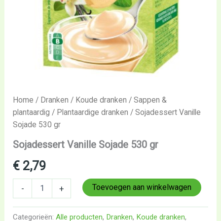
Home
/
Dranken
/
Koude dranken
/
Sappen &
plantaardig
/
Plantaardige dranken
/ Sojadessert Vanille
Sojade 530 gr
Sojadessert Vanille Sojade 530 gr
€
2,79
Toevoegen aan winkelwagen
-
+
Categorieën:
Alle producten
,
Dranken
,
Koude dranken
,