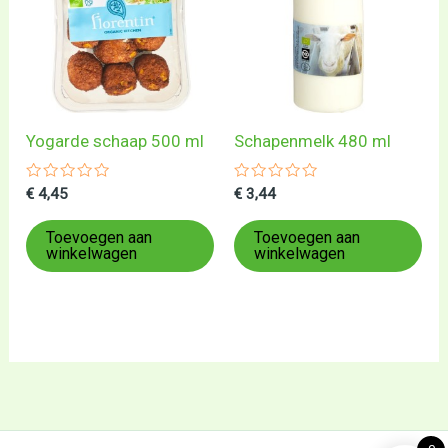
Yogarde schaap 500 ml
Schapenmelk 480 ml
Gewaardeerd
Gewaardeerd
€
4,45
€
3,44
0
0
uit
uit
5
5
Toevoegen aan
Toevoegen aan
winkelwagen
winkelwagen