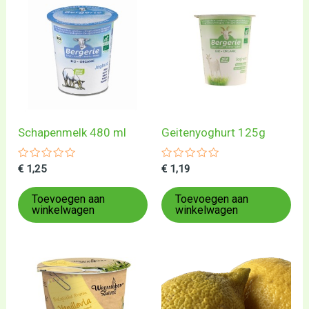
Schapenmelk 480 ml
Geitenyoghurt 125g
Gewaardeerd
Gewaardeerd
€
1,25
€
1,19
0
0
uit
uit
5
5
Toevoegen aan
Toevoegen aan
winkelwagen
winkelwagen