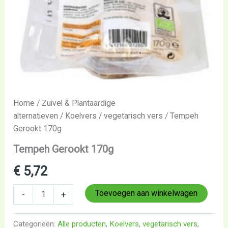
Home
/
Zuivel & Plantaardige
alternatieven
/
Koelvers
/
vegetarisch vers
/ Tempeh
Gerookt 170g
Tempeh Gerookt 170g
€
5,72
Toevoegen aan winkelwagen
-
+
Categorieën:
Alle producten
,
Koelvers
,
vegetarisch vers
,