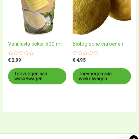
Vanillevla beker 500 ml
Biologische citroenen
Gewaardeerd
Gewaardeerd
€
2,99
€
4,95
0
0
uit
uit
5
5
Toevoegen aan
Toevoegen aan
winkelwagen
winkelwagen