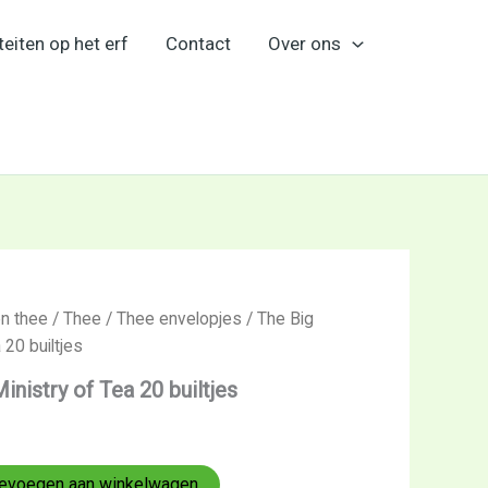
teiten op het erf
Contact
Over ons
en thee
/
Thee
/
Thee envelopjes
/ The Big
 20 builtjes
inistry of Tea 20 builtjes
evoegen aan winkelwagen