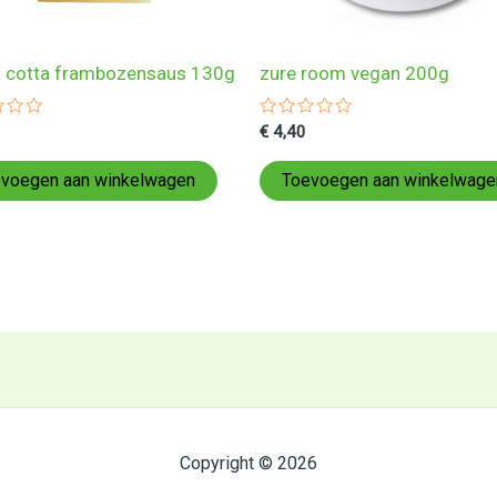
 cotta frambozensaus 130g
zure room vegan 200g
ardeerd
Gewaardeerd
€
4,40
0
uit
5
voegen aan winkelwagen
Toevoegen aan winkelwage
Copyright © 2026