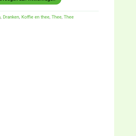
n
,
Dranken
,
Koffie en thee
,
Thee
,
Thee