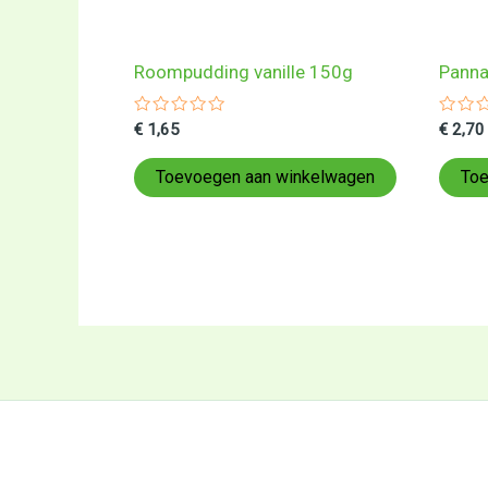
Roompudding vanille 150g
Panna
Gewaardeerd
Gewa
€
1,65
€
2,70
0
0
uit
uit
5
5
Toevoegen aan winkelwagen
Toe