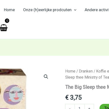
Home
Onze (h)eerlijke prodcuten
Andere activi
en
0
The
Home
/
Dranken
/
Koffie 
Big
Sleep thee Ministry of Tea
Sleep
thee
The Big Sleep thee M
Ministry
of
€
3,75
Tea
20
To
-
+