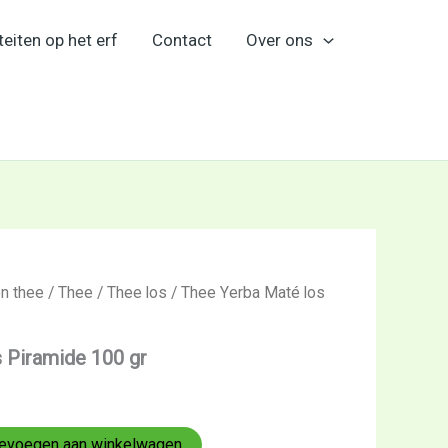
teiten op het erf
Contact
Over ons
en thee
/
Thee
/
Thee los
/ Thee Yerba Maté los
 Piramide 100 gr
evoegen aan winkelwagen