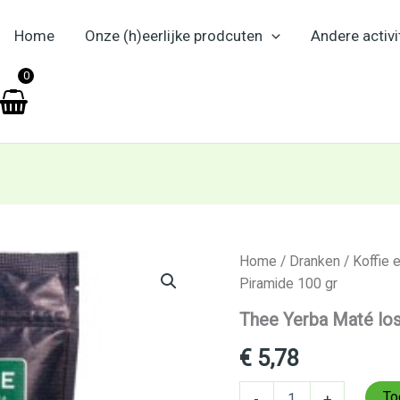
Home
Onze (h)eerlijke prodcuten
Andere activi
en
0
Thee
Home
/
Dranken
/
Koffie 
Yerba
Piramide 100 gr
Maté
los
Thee Yerba Maté los
Piramide
100
€
5,78
gr
aantal
To
-
+