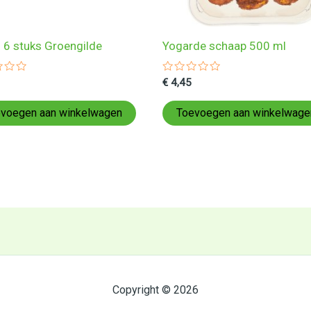
n 6 stuks Groengilde
Yogarde schaap 500 ml
ardeerd
Gewaardeerd
€
4,45
0
uit
5
voegen aan winkelwagen
Toevoegen aan winkelwage
Copyright © 2026