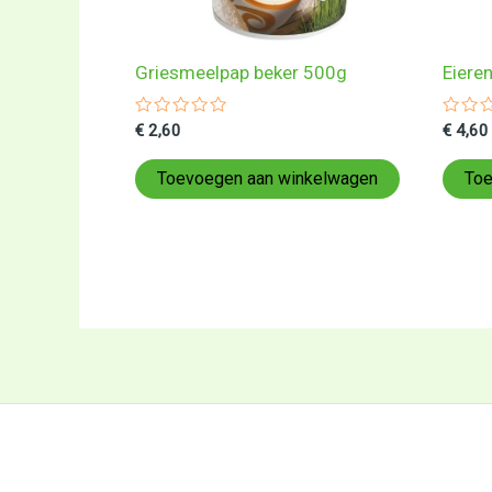
Griesmeelpap beker 500g
Eiere
Gewaardeerd
Gewa
€
2,60
€
4,60
0
0
uit
uit
5
5
Toevoegen aan winkelwagen
Toe