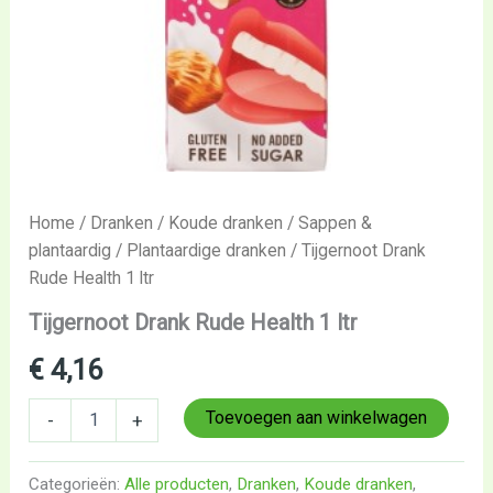
Home
/
Dranken
/
Koude dranken
/
Sappen &
plantaardig
/
Plantaardige dranken
/ Tijgernoot Drank
Rude Health 1 ltr
Tijgernoot Drank Rude Health 1 ltr
€
4,16
Toevoegen aan winkelwagen
-
+
Categorieën:
Alle producten
,
Dranken
,
Koude dranken
,