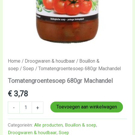
Home
/
Droogwaren & houdbaar
/
Bouillon &
soep
/
Soep
/ Tomatengroentesoep 680gr Machandel
Tomatengroentesoep 680gr Machandel
€
3,78
Toevoegen aan winkelwagen
-
+
Categorieën:
Alle producten
,
Bouillon & soep
,
Droogwaren & houdbaar
,
Soep