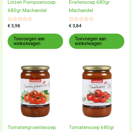
Linzen Pompoensoep
Erwtensoep 680gr
680gr Machandel
Machandel
Gewaardeerd
Gewaardeerd
€
3,98
€
3,84
0
0
uit
uit
5
5
Toevoegen aan
Toevoegen aan
winkelwagen
winkelwagen
Tomatengroentesoep
Tomatensoep 680gr