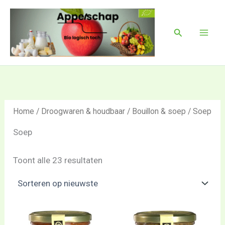
Gesorteerd
Ga
Mai
op
naar
nieuwste
Men
Zoeken
de
inhoud
Home
/
Droogwaren & houdbaar
/
Bouillon & soep
/ Soep
Soep
Toont alle 23 resultaten