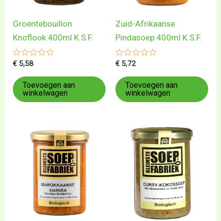
Groentebouillon
Zuid-Afrikaanse
Knoflook 400ml K.S.F.
Pindasoep 400ml K.S.F.
Gewaardeerd
Gewaardeerd
€
5,58
€
5,72
0
0
uit
uit
5
5
Toevoegen aan
Toevoegen aan
winkelwagen
winkelwagen