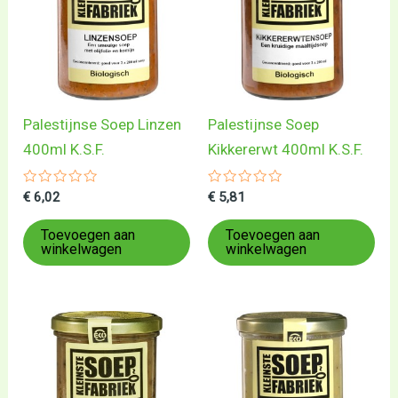
Palestijnse Soep Linzen
Palestijnse Soep
400ml K.S.F.
Kikkererwt 400ml K.S.F.
Gewaardeerd
Gewaardeerd
€
6,02
€
5,81
0
0
uit
uit
5
5
Toevoegen aan
Toevoegen aan
winkelwagen
winkelwagen