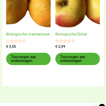
Biologische mandarijnen
Biologische Elstar
Gewaardeerd
Gewaardeerd
€
3,50
€
2,99
0
0
uit
uit
5
5
Toevoegen aan
Toevoegen aan
winkelwagen
winkelwagen