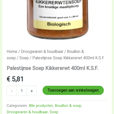
Home
/
Droogwaren & houdbaar
/
Bouillon &
soep
/
Soep
/ Palestijnse Soep Kikkererwt 400ml K.S.F.
Palestijnse Soep Kikkererwt 400ml K.S.F.
€
5,81
Toevoegen aan winkelwagen
-
+
Categorieën:
Alle producten
,
Bouillon & soep
,
Droogwaren & houdbaar
,
Soep