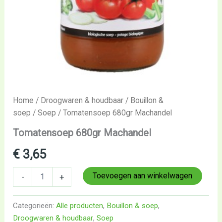
Home
/
Droogwaren & houdbaar
/
Bouillon &
soep
/
Soep
/ Tomatensoep 680gr Machandel
Tomatensoep 680gr Machandel
€
3,65
Toevoegen aan winkelwagen
-
+
Categorieën:
Alle producten
,
Bouillon & soep
,
Droogwaren & houdbaar
,
Soep