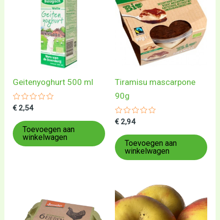
Geitenyoghurt 500 ml
Tiramisu mascarpone
90g
Gewaardeerd
€
2,54
0
uit
Gewaardeerd
€
2,94
5
0
Toevoegen aan
uit
winkelwagen
5
Toevoegen aan
winkelwagen