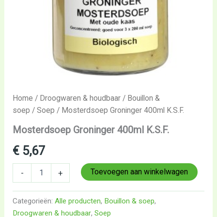
Home
/
Droogwaren & houdbaar
/
Bouillon &
soep
/
Soep
/ Mosterdsoep Groninger 400ml K.S.F.
Mosterdsoep Groninger 400ml K.S.F.
€
5,67
Toevoegen aan winkelwagen
-
+
Categorieën:
Alle producten
,
Bouillon & soep
,
Droogwaren & houdbaar
,
Soep