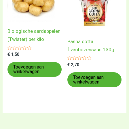
Biologische aardappelen
(Twister) per kilo
Panna cotta
frambozensaus 130g
Gewaardeerd
€
1,50
0
uit
Gewaardeerd
€
2,70
5
Toevoegen aan
0
winkelwagen
uit
5
Toevoegen aan
winkelwagen