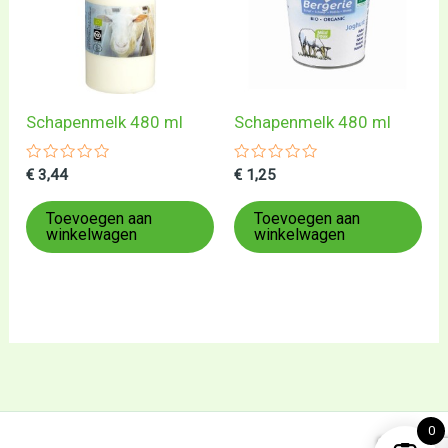
Schapenmelk 480 ml
Schapenmelk 480 ml
Gewaardeerd
Gewaardeerd
€
3,44
€
1,25
0
0
uit
uit
5
5
Toevoegen aan
Toevoegen aan
winkelwagen
winkelwagen
0