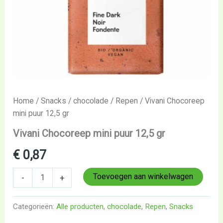
Home
/
Snacks
/
chocolade
/
Repen
/ Vivani Chocoreep
mini puur 12,5 gr
Vivani Chocoreep mini puur 12,5 gr
€
0,87
Toevoegen aan winkelwagen
-
+
Categorieën:
Alle producten
,
chocolade
,
Repen
,
Snacks