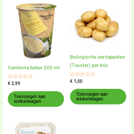
Biologische aardappelen
(Twister) per kilo
Vanillevla beker 500 ml
Gewaardeerd
€
1,50
Gewaardeerd
€
2,99
0
0
uit
uit
5
Toevoegen aan
5
Toevoegen aan
winkelwagen
winkelwagen