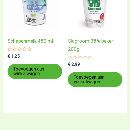
Schapenmelk 480 ml
Slagroom 38% beker
200g
Gewaardeerd
€
1,25
0
uit
Gewaardeerd
€
2,99
5
0
Toevoegen aan
uit
winkelwagen
5
Toevoegen aan
winkelwagen