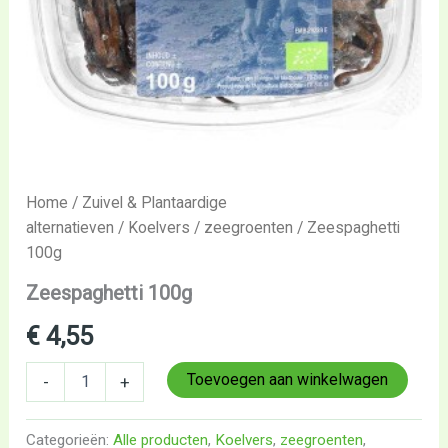
Home
/
Zuivel & Plantaardige
alternatieven
/
Koelvers
/
zeegroenten
/ Zeespaghetti
100g
Zeespaghetti 100g
€
4,55
Toevoegen aan winkelwagen
-
+
Categorieën:
Alle producten
,
Koelvers
,
zeegroenten
,