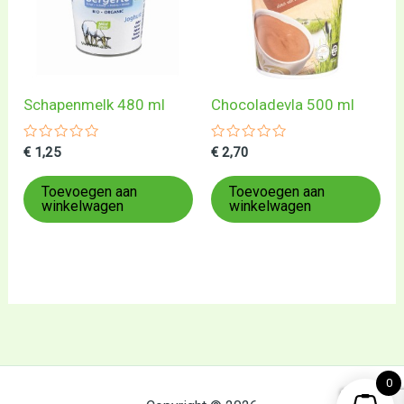
Schapenmelk 480 ml
Chocoladevla 500 ml
Gewaardeerd
Gewaardeerd
€
1,25
€
2,70
0
0
uit
uit
5
5
Toevoegen aan
Toevoegen aan
winkelwagen
winkelwagen
0