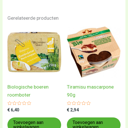
Gerelateerde producten
Biologische boeren
Tiramisu mascarpone
roomboter
90g
Gewaardeerd
Gewaardeerd
€
6,40
€
2,94
0
0
uit
uit
5
5
Toevoegen aan
Toevoegen aan
winkelwagen
winkelwagen