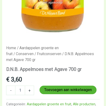
Home
/
Aardappelen groente en
fruit
/
Conserven
/
Fruitconserven
/ D.N.B. Appelmoes
met Agave 700 gr
D.N.B. Appelmoes met Agave 700 gr
€
3,60
Toevoegen aan winkelwagen
-
+
Categorieën:
Aardappelen groente en fruit
,
Alle producten
,