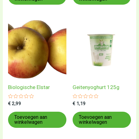
Biologische Elstar
Geitenyoghurt 125g
Gewaardeerd
Gewaardeerd
€
2,99
€
1,19
0
0
uit
uit
5
5
Toevoegen aan
Toevoegen aan
winkelwagen
winkelwagen