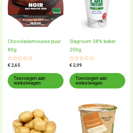
Chocolademousse puur
Slagroom 38% beker
80g
200g
Gewaardeerd
Gewaardeerd
€
2,65
€
2,99
0
0
uit
uit
5
5
Toevoegen aan
Toevoegen aan
winkelwagen
winkelwagen