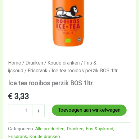
Home
/
Dranken
/
Koude dranken
/
Fris &
ijskoud
/
Frisdrank
/ Ice tea rooibos perzik BOS 1ltr
Ice tea rooibos perzik BOS 1ltr
€
3,33
Toevoegen aan winkelwagen
-
+
Categorieën:
Alle producten
,
Dranken
,
Fris & ijskoud
,
Frisdrank
,
Koude dranken