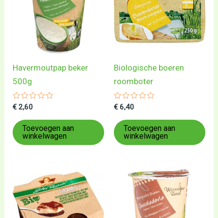
Havermoutpap beker
Biologische boeren
500g
roomboter
Gewaardeerd
Gewaardeerd
€
2,60
€
6,40
0
0
uit
uit
5
5
Toevoegen aan
Toevoegen aan
winkelwagen
winkelwagen