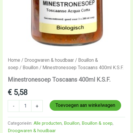
Home
/
Droogwaren & houdbaar
/
Bouillon &
soep
/
Bouillon
/ Minestronesoep Toscaans 400ml K.S.F.
Minestronesoep Toscaans 400ml K.S.F.
€
5,58
Toevoegen aan winkelwagen
-
+
Categorieën:
Alle producten
,
Bouillon
,
Bouillon & soep
,
Droogwaren & houdbaar