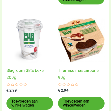
Slagroom 38% beker
Tiramisu mascarpone
200g
90g
Gewaardeerd
Gewaardeerd
€
2,99
€
2,94
0
0
uit
uit
5
5
Toevoegen aan
Toevoegen aan
winkelwagen
winkelwagen