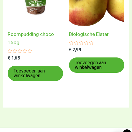
Roompudding choco
Biologische Elstar
150g
Gewaardeerd
€
2,99
0
Gewaardeerd
uit
€
1,65
0
5
Toevoegen aan
uit
winkelwagen
5
Toevoegen aan
winkelwagen