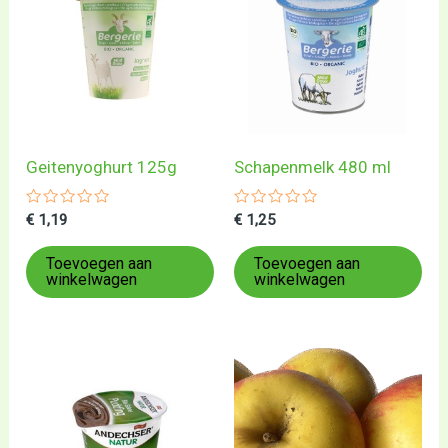
Geitenyoghurt 125g
Schapenmelk 480 ml
Gewaardeerd
Gewaardeerd
€
1,19
€
1,25
0
0
uit
uit
5
5
Toevoegen aan
Toevoegen aan
winkelwagen
winkelwagen