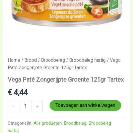
Home
/
Brood
/
Broodbeleg
/
Broodbeleg hartig
/ Vega
Paté Zongerijpte Groente 125gr Tartex
Vega Paté Zongerijpte Groente 125gr Tartex
€
4,44
Toevoegen aan winkelwagen
-
+
Categorieën:
Alle producten
,
Broodbeleg
,
Broodbeleg
hartig