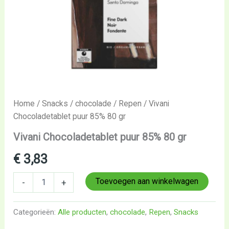
Home
/
Snacks
/
chocolade
/
Repen
/ Vivani
Chocoladetablet puur 85% 80 gr
Vivani Chocoladetablet puur 85% 80 gr
€
3,83
Toevoegen aan winkelwagen
-
+
Categorieën:
Alle producten
,
chocolade
,
Repen
,
Snacks